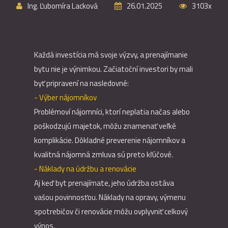
Ing. Ľubomíra Lacková
26.01.2025
3103x
Každá investícia má svoje výzvy, a prenajímanie
bytu nie je výnimkou. Začiatoční investori by mali
byť pripravení na nasledovné:
- Výber nájomníkov
Problémoví nájomníci, ktorí neplatia načas alebo
poškodzujú majetok, môžu znamenať veľké
komplikácie. Dôkladné preverenie nájomníkov a
kvalitná nájomná zmluva sú preto kľúčové.
- Náklady na údržbu a renovácie
Aj keď byt prenajímate, jeho údržba ostáva
vašou povinnosťou. Náklady na opravy, výmenu
spotrebičov či renovácie môžu ovplyvniť celkový
výnos.