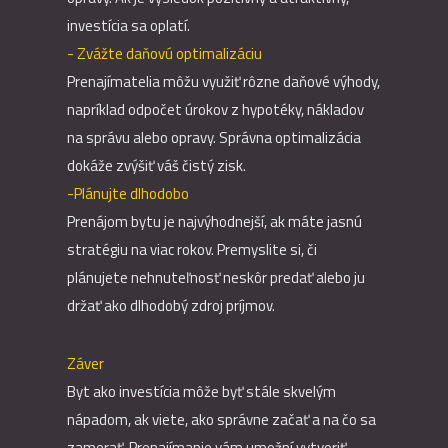
investícia sa oplatí.
- Zvážte daňovú optimalizáciu
Prenajímatelia môžu využiť rôzne daňové výhody,
napríklad odpočet úrokov z hypotéky, nákladov
na správu alebo opravy. Správna optimalizácia
dokáže zvýšiť váš čistý zisk.
-Plánujte dlhodobo
Prenájom bytu je najvýhodnejší, ak máte jasnú
stratégiu na viac rokov. Premyslite si, či
plánujete nehnuteľnosť neskôr predať alebo ju
držať ako dlhodobý zdroj príjmov.
Záver
Byt ako investícia môže byť stále skvelým
nápadom, ak viete, ako správne začať a na čo sa
zamerať. Prenajímanie vám umožní vytvoriť