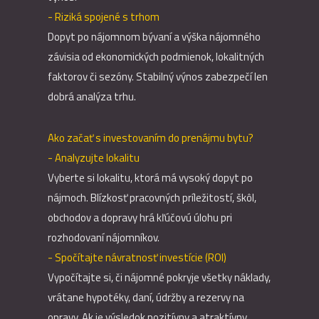
- Riziká spojené s trhom
Dopyt po nájomnom bývaní a výška nájomného
závisia od ekonomických podmienok, lokalitných
faktorov či sezóny. Stabilný výnos zabezpečí len
dobrá analýza trhu.
Ako začať s investovaním do prenájmu bytu?
- Analyzujte lokalitu
Vyberte si lokalitu, ktorá má vysoký dopyt po
nájmoch. Blízkosť pracovných príležitostí, škôl,
obchodov a dopravy hrá kľúčovú úlohu pri
rozhodovaní nájomníkov.
- Spočítajte návratnosť investície (ROI)
Vypočítajte si, či nájomné pokryje všetky náklady,
vrátane hypotéky, daní, údržby a rezervy na
opravy. Ak je výsledok pozitívny a atraktívny,