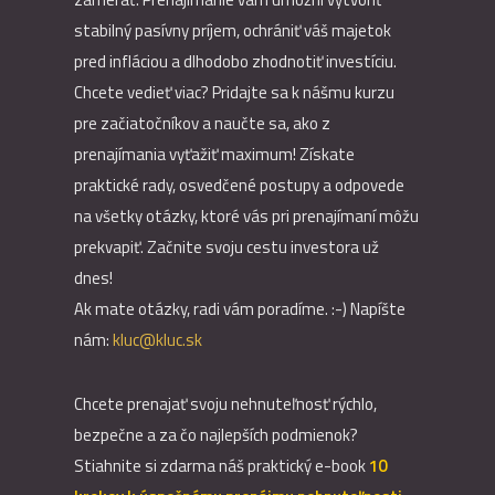
stabilný pasívny príjem, ochrániť váš majetok
pred infláciou a dlhodobo zhodnotiť investíciu.
Chcete vedieť viac? Pridajte sa k nášmu kurzu
pre začiatočníkov a naučte sa, ako z
prenajímania vyťažiť maximum! Získate
praktické rady, osvedčené postupy a odpovede
na všetky otázky, ktoré vás pri prenajímaní môžu
prekvapiť. Začnite svoju cestu investora už
dnes!
Ak mate otázky, radi vám poradíme. :-) Napíšte
nám:
kluc@kluc.sk
Chcete prenajať svoju nehnuteľnosť rýchlo,
bezpečne a za čo najlepších podmienok?
Stiahnite si zdarma náš praktický e-book
10