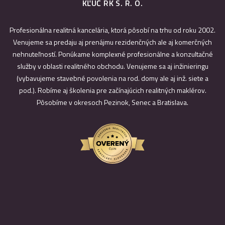
KĽÚČ RK S. R. O.
Profesionálna realitná kancelária, ktorá pôsobí na trhu od roku 2002.
Venujeme sa predaju aj prenájmu rezidenčných ale aj komerčných
nehnuteľností. Ponúkame komplexné profesionálne a konzultačné
služby v oblasti realitného obchodu. Venujeme sa aj inžinieringu
(vybavujeme stavebné povolenia na rod. domy ale aj inž. siete a
pod.). Robíme aj školenia pre začínajúcich realitných maklérov.
Pôsobíme v okresoch Pezinok, Senec a Bratislava.