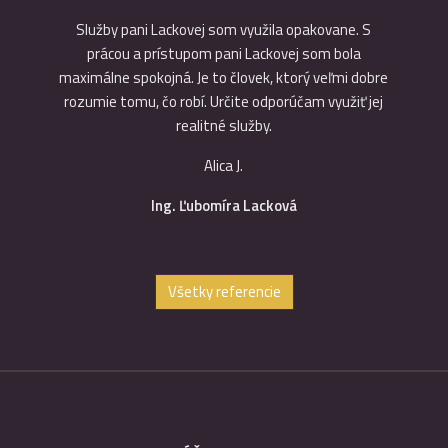
cková, má
Služby pani Lackovej som využila opakovane. S
Ďakujeme
je milá,
prácou a prístupom pani Lackovej som bola
že v dn
ľká
maximálne spokojná. Je to človek, ktorý veľmi dobre
prácu 
ďakujem.
rozumie tomu, čo robí. Určite odporúčam využiť jej
budeme 
realitné služby.
Alica J.
Ing. Ľubomíra Lacková
Všetky referencie