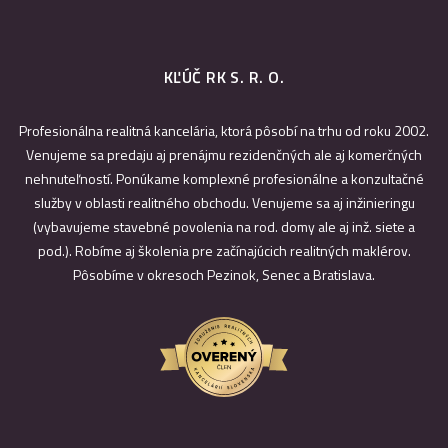
KĽÚČ RK S. R. O.
Profesionálna realitná kancelária, ktorá pôsobí na trhu od roku 2002.
Venujeme sa predaju aj prenájmu rezidenčných ale aj komerčných
nehnuteľností. Ponúkame komplexné profesionálne a konzultačné
služby v oblasti realitného obchodu. Venujeme sa aj inžinieringu
(vybavujeme stavebné povolenia na rod. domy ale aj inž. siete a
pod.). Robíme aj školenia pre začínajúcich realitných maklérov.
Pôsobíme v okresoch Pezinok, Senec a Bratislava.