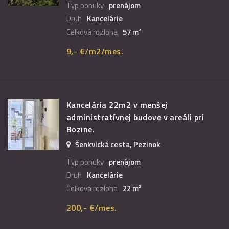
Typ ponuky
prenájom
Druh
Kancelárie
Celková rozloha
57 m²
9,- €/m2/mes.
Kancelária 22m2 v menšej
administratívnej budove v areáli pri
Bozine.
Šenkvická cesta, Pezinok
Typ ponuky
prenájom
Druh
Kancelárie
Celková rozloha
22 m²
200,- €/mes.