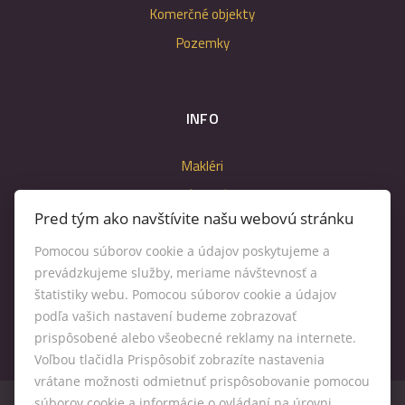
Komerčné objekty
Pozemky
INFO
Makléri
Napíšte nám
Pred tým ako navštívite našu webovú stránku
Kontakt
Nastavenie cookies
Pomocou súborov cookie a údajov poskytujeme a
prevádzkujeme služby, meriame návštevnosť a
štatistiky webu. Pomocou súborov cookie a údajov
podľa vašich nastavení budeme zobrazovať
prispôsobené alebo všeobecné reklamy na internete.
Voľbou tlačidla Prispôsobiť zobrazíte nastavenia
vrátane možnosti odmietnuť prispôsobovanie pomocou
súborov cookie a informácie o ovládaní na úrovni