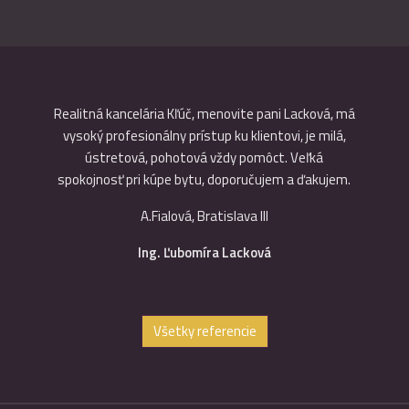
ová má
Realitná kancelária Kľúč, menovite pani Lacková, má
Služb
 Reaguje
vysoký profesionálny prístup ku klientovi, je milá,
prác
ohľadu
ústretová, pohotová vždy pomôct. Veľká
maximáln
som do
spokojnosť pri kúpe bytu, doporučujem a ďakujem.
rozumie
vím p
A.Fialová, Bratislava III
Ing. Ľubomíra Lacková
Všetky referencie