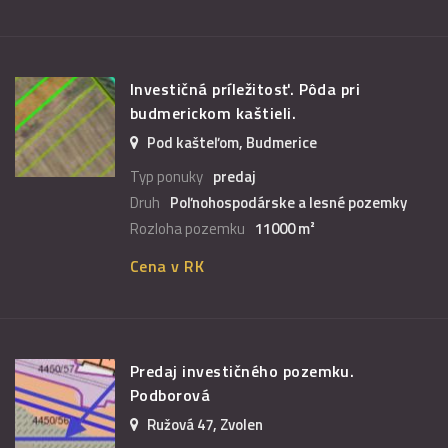
Investičná príležitosť. Pôda pri
budmerickom kaštieli.
Pod kašteľom, Budmerice
Typ ponuky
predaj
Druh
Poľnohospodárske a lesné pozemky
Rozloha pozemku
11000 m²
Cena v RK
Predaj investičného pozemku.
Podborová
Ružová 47, Zvolen