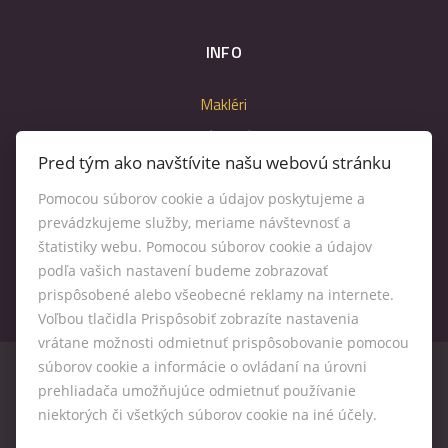
INFO
Makléri
Napíšte nám
Pred tým ako navštívite našu webovú stránku
Kontakt
Nastavenie cookies
Pomocou súborov cookie a údajov poskytujeme a
prevádzkujeme služby, meriame návštevnosť a
štatistiky webu. Pomocou súborov cookie a údajov
podľa vašich nastavení budeme zobrazovať
prispôsobené alebo všeobecné reklamy na internete.
Voľbou tlačidla Prispôsobiť zobrazíte nastavenia
vrátane možnosti odmietnuť prispôsobovanie pomocou
súborov cookie a informácie o ovládaní na úrovni
prehliadača umožňujúce odmietnuť používanie
niektorých či všetkých súborov cookie na iné účely.
© 2026 -
Kľúč RK s. r. o.