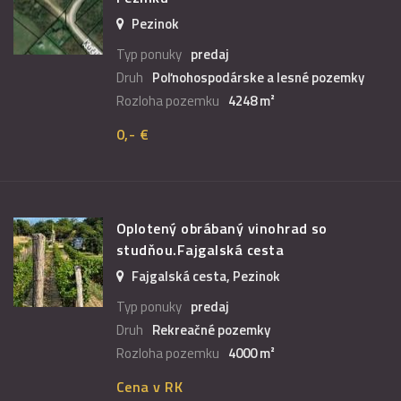
Pezinok
Typ ponuky
predaj
Druh
Poľnohospodárske a lesné pozemky
Rozloha pozemku
4248 m²
0,- €
Oplotený obrábaný vinohrad so
studňou.Fajgalská cesta
Fajgalská cesta, Pezinok
Typ ponuky
predaj
Druh
Rekreačné pozemky
Rozloha pozemku
4000 m²
Cena v RK