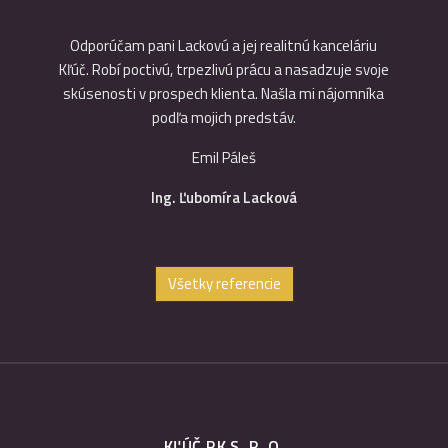
tových
Odporúčam pani Lackovú a jej realitnú kanceláriu
Precízno
Kľúč. Robí poctivú, trpezlivú prácu a nasadzuje svoje
pre obid
skúsenosti v prospech klienta. Našla mi nájomníka
podľa mojich predstáv.
Emil Páleš
Ing. Ľubomíra Lacková
Všetky referencie
KĽÚČ RK S. R. O.