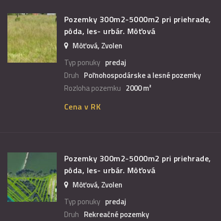
Pozemky 300m2-5000m2 pri priehrade,
pôda, les- urbár. Môťová
Môťová, Zvolen
Typ ponuky
predaj
Druh
Poľnohospodárske a lesné pozemky
Rozloha pozemku
2000 m²
Cena v RK
Pozemky 300m2-5000m2 pri priehrade,
pôda, les- urbár. Môťová
Môťová, Zvolen
Typ ponuky
predaj
Druh
Rekreačné pozemky