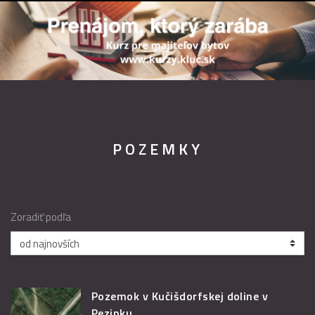
POZEMKY
Zoradiť podľa
Pozemok v Kučišdorfskej doline v
Pezinku