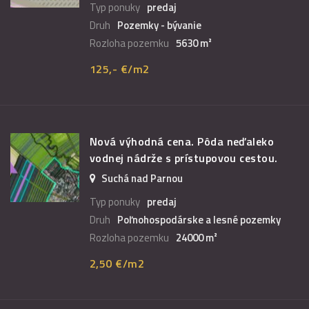
Typ ponuky
predaj
Druh
Pozemky - bývanie
Rozloha pozemku
5630 m²
125,- €/m2
Nová výhodná cena. Pôda neďaleko
vodnej nádrže s prístupovou cestou.
Suchá nad Parnou
Typ ponuky
predaj
Druh
Poľnohospodárske a lesné pozemky
Rozloha pozemku
24000 m²
2,50 €/m2