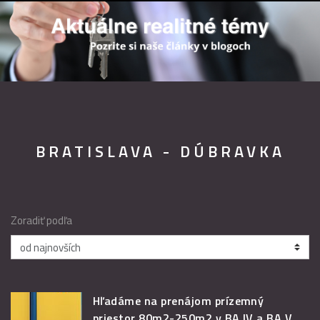
BRATISLAVA - DÚBRAVKA
Zoradiť podľa
Hľadáme na prenájom prízemný
priestor 80m2-250m2 v BA IV a BA V.