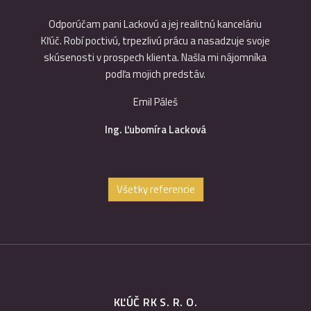
ová má
Odporúčam pani Lackovú a jej realitnú kanceláriu
Ďakujem
 Reaguje
Kľúč. Robí poctivú, trpezlivú prácu a nasadzuje svoje
radi, 
ohľadu
skúsenosti v prospech klienta. Našla mi nájomníka
Komuniká
som do
podľa mojich predstáv.
nás zab
vím p
Emil Páleš
Ing. Ľubomíra Lacková
Všetky referencie
KĽÚČ RK S. R. O.