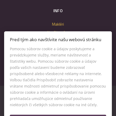
INFO
Makléri
Napíšte nám
Pred tým ako navštívite našu webovú stránku
Kontakt
Nastavenie cookies
Pomocou súborov cookie a údajov poskytujeme a
prevádzkujeme služby, meriame návštevnosť a
štatistiky webu. Pomocou súborov cookie a údajov
podľa vašich nastavení budeme zobrazovať
prispôsobené alebo všeobecné reklamy na internete.
Voľbou tlačidla Prispôsobiť zobrazíte nastavenia
vrátane možnosti odmietnuť prispôsobovanie pomocou
súborov cookie a informácie o ovládaní na úrovni
prehliadača umožňujúce odmietnuť používanie
niektorých či všetkých súborov cookie na iné účely.
© 2026 -
Kľúč RK s. r. o.