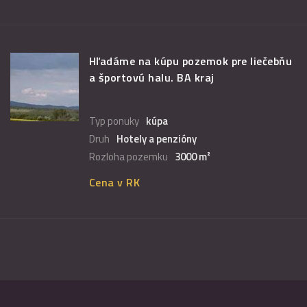
Hľadáme na kúpu pozemok pre liečebňu
a športovú halu. BA kraj
Typ ponuky
kúpa
Druh
Hotely a penzióny
Rozloha pozemku
3000 m²
Cena v RK