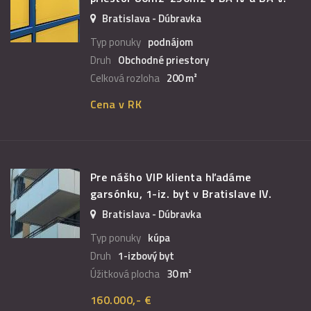
Bratislava - Dúbravka
Typ ponuky
podnájom
Druh
Obchodné priestory
Celková rozloha
200 m²
Cena v RK
Pre nášho VIP klienta hľadáme
garsónku, 1-iz. byt v Bratislave IV.
Bratislava - Dúbravka
Typ ponuky
kúpa
Druh
1-izbový byt
Úžitková plocha
30 m²
160.000,- €