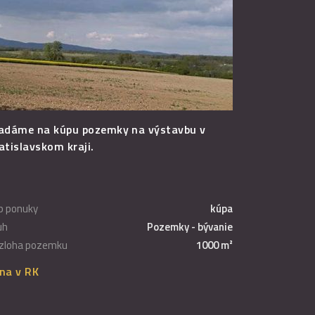
adáme na kúpu pozemky na výstavbu v
atislavskom kraji.
p ponuky
kúpa
uh
Pozemky - bývanie
zloha pozemku
1000 m²
na v RK