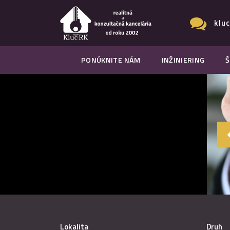
klu
PONÚKNITE NÁM
INŽINIERING
Š
Lokalita
Druh