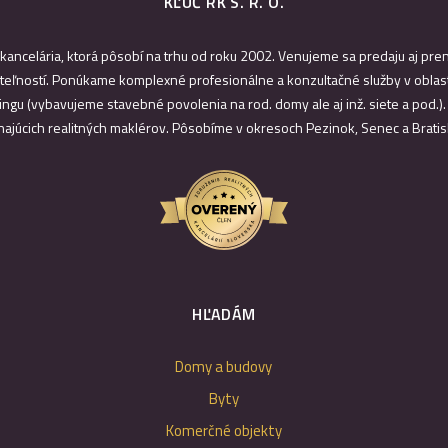
KĽÚČ RK S. R. O.
 kancelária, ktorá pôsobí na trhu od roku 2002. Venujeme sa predaju aj pr
eľností. Ponúkame komplexné profesionálne a konzultačné služby v oblast
ingu (vybavujeme stavebné povolenia na rod. domy ale aj inž. siete a pod.)
najúcich realitných maklérov. Pôsobíme v okresoch Pezinok, Senec a Bratis
HĽADÁM
Domy a budovy
Byty
Komerčné objekty