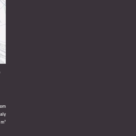
é
jom
aly
 m²