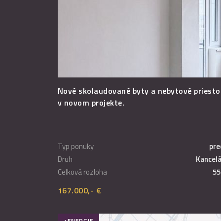
Nové skolaudované byty a nebytové priesto
v novom projekte.
Typ ponuky
pre
Druh
Kancelá
Celková rozloha
55
167.000,- €
+ENERGIE