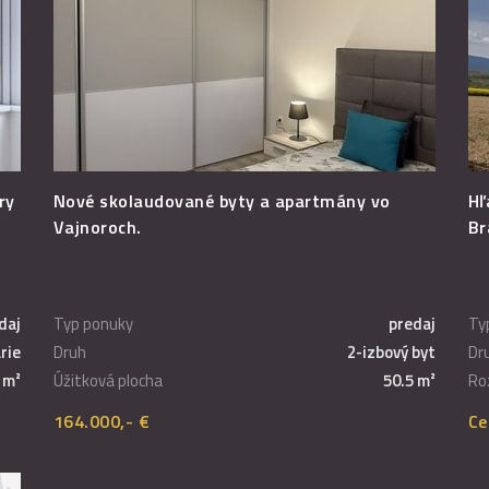
ry
Nové skolaudované byty a apartmány vo
Hľ
Vajnoroch.
Br
daj
Typ ponuky
predaj
Ty
rie
Druh
2-izbový byt
Dr
 m²
Úžitková plocha
50.5 m²
Ro
164.000,- €
Ce