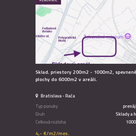
Sklad. priestory 200m2 - 1000m2, spevnen
plochy do 6000m2 v areáli.
Bratislava - Rača
Typ ponuky
prená
Druh
Sklady a h
Celková rozloha
1000
4,- €/m2/mes.