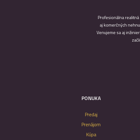
Profesionálna realitná
aj komerčných nehnut
Venujeme sa aj inžinier
začí
PONUKA
Predaj
Prenájom
Kúpa