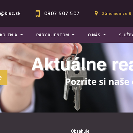
0907 507 507
c@kluc.sk
Záhumenice 6,
KOLENIA
RADY KLIENTOM
O NÁS
SLUŽB
Obsahuje