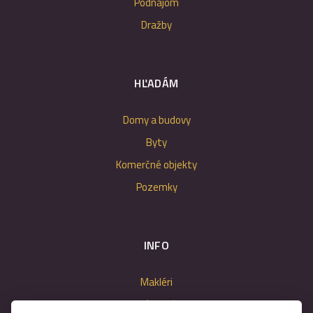
Podnájom
Dražby
HĽADÁM
Domy a budovy
Byty
Komerčné objekty
Pozemky
INFO
Makléri
Napíšte nám