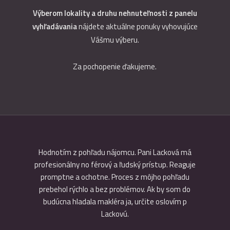
Výberom lokality a druhu nehnuteľnosti z panelu
vyhľadávania
nájdete aktuálne ponuky vyhovujúce
Vášmu výberu.
Za pochopenie ďakujeme.
 dobrú
Hodnotím z pohľadu nájomcu. Pani Lacková má
Služ
 Ing.
profesionálny no férový a ľudský prístup. Reaguje
pozem
yhovieť
promptne a ochotne. Proces z môjho pohľadu
Lack
znala a
prebehol rýchlo a bez problémov. Ak by som do
prak
m mieste.
budúcna hladala makléra ja, určite oslovím p
vybudo
cu.
Lackovú.