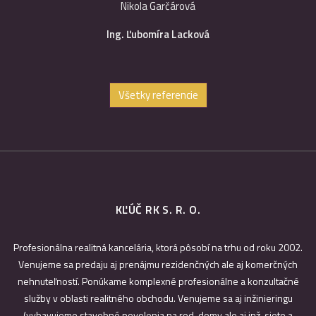
Nikola Garčárová
Ing. Ľubomíra Lacková
Všetky referencie
KĽÚČ RK S. R. O.
Profesionálna realitná kancelária, ktorá pôsobí na trhu od roku 2002.
Venujeme sa predaju aj prenájmu rezidenčných ale aj komerčných
nehnuteľností. Ponúkame komplexné profesionálne a konzultačné
služby v oblasti realitného obchodu. Venujeme sa aj inžinieringu
(vybavujeme stavebné povolenia na rod. domy ale aj inž. siete a