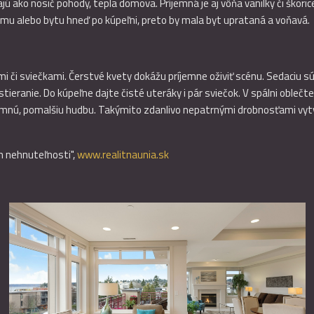
ako nosič pohody, tepla domova. Príjemná je aj vôňa vanilky či škorice
omu alebo bytu hneď po kúpeľni, preto by mala byt uprataná a voňavá.
ami či sviečkami. Čerstvé kvety dokážu príjemne oživiť scénu. Sedaciu 
tieranie. Do kúpeľne dajte čisté uteráky i pár sviečok. V spálni oblečt
jemnú, pomalšiu hudbu. Takýmito zdanlivo nepatrnými drobnosťami vytv
om nehnuteľnosti",
www.realitnaunia.sk