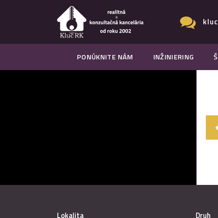
klu
PONÚKNITE NÁM
INŽINIERING
Š
Lokalita
Druh