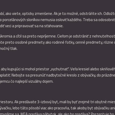
 ako viete, opticky zmenšene. Ak je to možné, odstráňte ich. Odložte 
ebo porcelánových sloníkov nemusia osloviť každého. Treba sa odosobni
diť veci a pripravovať sa na sťahovanie.
omia a cítil sa preto nepríjemne. Cieľom je odstrániť z nehnuteľnosti
áňte preto osobné predmety ako rodinné fotky, cenné predmety, rôzne d
močný tlak.
aby kupujúci si mohol priestor „vychutnať“. Veľa kresiel alebo skriňové
aplatiť. Nebojte sa presunúť nadbytočné kreslo z obývačky, do prázdnej 
jemcu čo najlepší vizuálny dojem.
iestoru. Ak predávate 3-izbový byt, mali by byť zrejmé tri obytné mi
vačku, lebo táto pôsobí viac ako pracovňa, tak akoby byt obývačku ani 
. Zamyslime sa. IKEA predáva nábytok, ale ako ho predáva? Prezentuje h