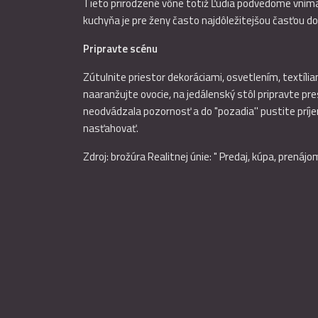
Tieto prirodzené vône totiž Ľudia podvedome vnímajú 
kuchyňa je pre ženy často najdôležitejšou časťou d
Pripravte scénu
Zútulnite priestor dekoráciami, osvetlením, textíli
naaranžujte ovocie, na jedálenský stôl pripravte pres
neodvádzala pozornosť a do "pozadia'' pustite prí
nasťahovať.
Zdroj: brožúra Realitnej únie: " Predaj, kúpa, prenáj