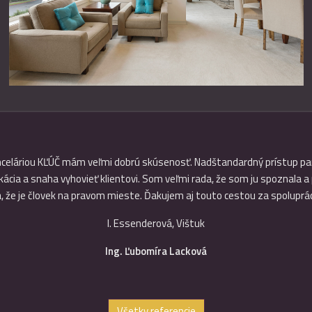
luprácu, bolo pre nás prekvapením, že v dnešnej dobe sa dá nájsť niek
lní svedomito a na 120%. Určite ak budeme Vaše služby potrebovať, zn
M. Porubský
Všetky referencie