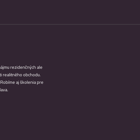
enájmu rezidenčných ale
i realitného obchodu.
. Robíme aj školenia pre
lava.
INFO