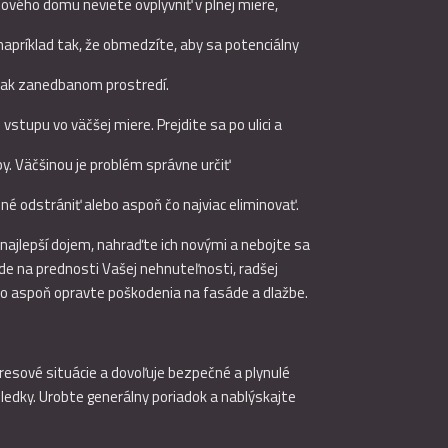
tového domu neviete ovplyvniť v plnej miere,
apríklad tak, že obmedzíte, aby sa potenciálny
inak zanedbanom prostredí.
tupu vo väčšej miere. Prejdite sa po ulici a
y. Väčšinou je problém správne určiť
né odstrániť alebo aspoň čo najviac eliminovať.
ajlepší dojem, nahraďte ich novými a nebojte sa
ade na prednosti Vašej nehnuteľnosti, radšej
ebo aspoň opravte poškodenia na fasáde a dlažbe.
resové situácie a dovoľuje bezpečné a plynulé
ledky. Urobte generálny poriadok a nablýskajte