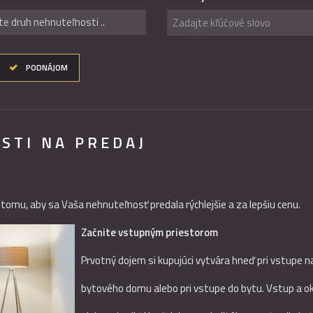
te druh nehnuteľnosti ..
PODNÁJOM
STI NA PREDAJ
 tomu, aby sa Vaša nehnuteľnosť predala rýchlejšie a za lepšiu cenu.
Začnite vstupným priestorom
Prvotný dojem si kupujúci vytvára hneď pri vstup
bytového domu alebo pri vstupe do bytu. Vstup a oko