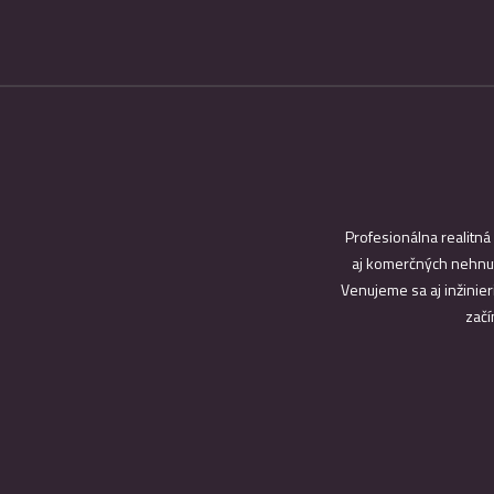
Profesionálna realitná
aj komerčných nehnut
Venujeme sa aj inžinier
začí
PONUKA