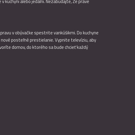
 v kuchyni alebo jedálni. Nezabúdajte, Že práve
súpravu v obývačke spestrite vankúšikmi. Do kuchyne
e nové posteľné prestielanie. Vypnite televíziu, aby
oríte domov, do ktorého sa bude chcieť každý