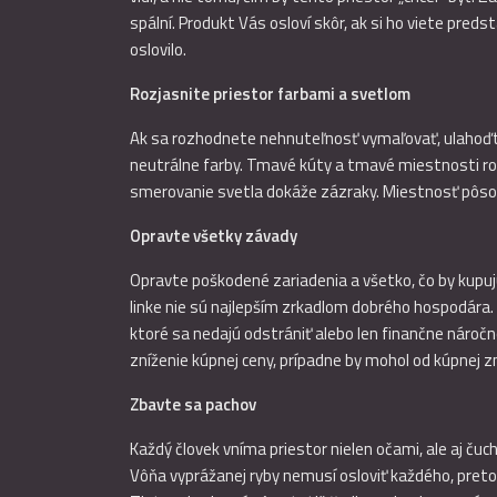
spální. Produkt Vás osloví skôr, ak si ho viete pred
oslovilo.
Rozjasnite priestor farbami a svetlom
Ak sa rozhodnete nehnuteľnosť vymaľovať, ulahoďte pr
neutrálne farby. Tmavé kúty a tmavé miestnosti ro
smerovanie svetla dokáže zázraky. Miestnosť pôsob
Opravte všetky závady
Opravte poškodené zariadenia a všetko, čo by kupuj
linke nie sú najlepším zrkadlom dobrého hospodára
ktoré sa nedajú odstrániť alebo len finančne nároč
zníženie kúpnej ceny, prípadne by mohol od kúpnej z
Zbavte sa pachov
Každý človek vníma priestor nielen očami, ale aj č
Vôňa vyprážanej ryby nemusí osloviť každého, preto 