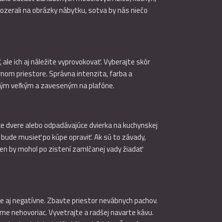
 pozerali na obrázky nábytku, sotva by nás niečo
ale ich aj náležite vyprovokovať. Vyberajte skôr
nom priestore. Správna intenzita, farba a
dným veľkým a zaveseným na plafóne.
ce dvere alebo odpadávajúce dvierka na kuchynskej
bude musieť po kúpe opraviť. Ak sú to závady,
en by mohol po zistení zamlčanej vady žiadať
e aj negatívne. Zbavte priestor nevábnych pachov.
me nehovoriac. Vyvetrajte a radšej navarte kávu.