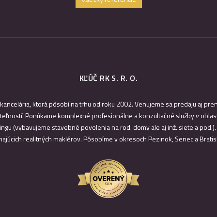
KĽÚČ RK S. R. O.
 kancelária, ktorá pôsobí na trhu od roku 2002. Venujeme sa predaju aj pr
eľností. Ponúkame komplexné profesionálne a konzultačné služby v oblast
ingu (vybavujeme stavebné povolenia na rod. domy ale aj inž. siete a pod.)
najúcich realitných maklérov. Pôsobíme v okresoch Pezinok, Senec a Bratis
HĽADÁM