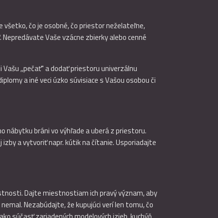
všetko, čo je osobné, čo priestor neželateľne,
ť. Nepredávate Vaše vzácne zbierky alebo cenné
 Vašu ,,pečať" a dodať priestoru univerzálnu
iplomy a iné veci úzko súvisiace s Vašou osobou či
ho nábytku bráni vo výhľade a uberá z priestoru.
izby a vytvoriť napr. kútik na čítanie. Usporiadajte
estnosti. Dajte miestnostiam ich pravý význam, aby
nemal. Nezabúdajte, že kupujúci verí len tomu, čo
o ako súčasť zariadených modelových izieb, kuchýň,