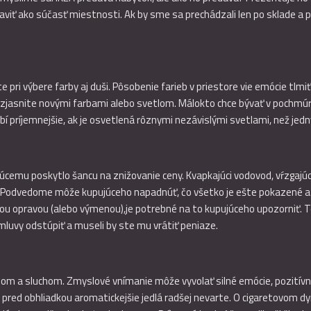
staviť ako súčasť miestnosti. Ak by sme sa prechádzali len po sklade a
i výbere farby aj duši. Pôsobenie farieb v priestore vie emócie tlmiť, 
zjasnite novými farbami alebo svetlom. Málokto chce bývať v pochmúr
í príjemnejšie, ak je osvetlená rôznymi nezávislými svetlami, než je
úcemu poskytlo šancu na znižovanie ceny. Kvapkajúci vodovod, vŕzgajú
. Podvedome môže kupujúceho napadnúť, čo všetko je ešte pokazené a 
nou opravou (alebo výmenou),je potrebné na to kupujúceho upozorniť. T
mluvy odstúpiť a museli by ste mu vrátiť peniaze.
uchom a sluchom. Zmyslové vnímanie môže vyvolať silné emócie, pozitívn
pred obhliadkou aromatickejšie jedlá radšej nevarte. O cigaretovom dy