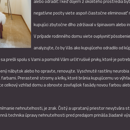
alebo odradiť. I keď dojem z okolitého prostredia by
negatívne pocity viete aspoň čiastočne eliminovať' n
kupujúci zbytočne dlho zdržiaval v špinavom alebo 
V prípade rodinného domu viete ovplyvniť pôsobenie vs
analyzujte, čo by Vás ako kupujúceho odradilo od kúp
 prešli spolu s Vami a pomohli Vám určiť rušivé prvky, ktoré je potreb
ý nábytok alebo ho opravte, renovujte. Vyschnuté rastliny neurobia n
hrá farbami. Prerastené stromy a kríky, ktoré bránia kupujúcemu vo výhľ
pšite celkový vzhľad domu a obnovte zovňajšok fasády novou farbou al
ímanie nehnuteľnosti, je zrak. Čistý a uprataný priestor nevytvára st
inná technika úpravy nehnuteľnosti pred predajom prináša žiadané výs