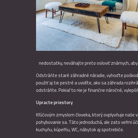
nedostatky, neváhajte preto osloviť známych, aby sa
Odstráňte staré záhradné náradie, vyhoďte poškoden
použiť aj tie pestré a uvidíte, ako sa záhrada rozi
odstráňte. Pokiaľ to nie je finančne náročné, vyle
Upracte priestory
Kľúčovým zmyslom človeka, ktorý ovplyvňuje naše vn
pohybovanie sa. Táto jednoduchá, ale zato veľmi úč
kuchyňu, kúpeľňu, WC, nábytok aj spotrebiče.