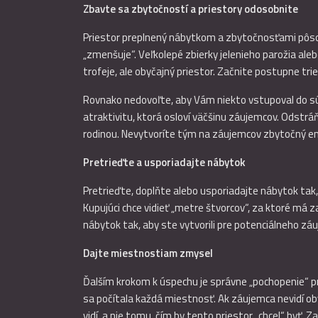
Zbavte sa zbytočností a priestory odosobnite
Priestor preplnený nábytkom a zbytočnosťami pôsobí,
„zmenšuje“. Veľkolepé zbierky jelenieho parožia al
trofeje, ale obyčajný priestor. Začnite postupne trie
Rovnako nedovoľte, aby Vám niekto vstupoval do súkr
atraktivitu, ktorá osloví väčšinu záujemcov. Odstr
rodinou. Nevytvoríte tým na záujemcov zbytočný e
Pretrieďte a usporiadajte nábytok
Pretrieďte, doplňte alebo usporiadajte nábytok tak, 
Kupujúci chce vidieť „metre štvorcov“, za ktoré má z
nábytok tak, aby ste vytvorili pre potenciálneho záu
Dajte miestnostiam zmysel
Ďalším krokom k úspechu je správne „pochopenie“ pr
sa počítala každá miestnosť. Ak záujemca nevidí obý
vidí, a nie tomu, čím by tento priestor „chcel“ byť