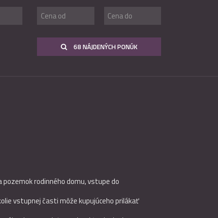
68 NÁJDENÝCH PONÚK
e na pozemok rodinného domu, vstupe do
lie vstupnej časti môže kupujúceho prilákať