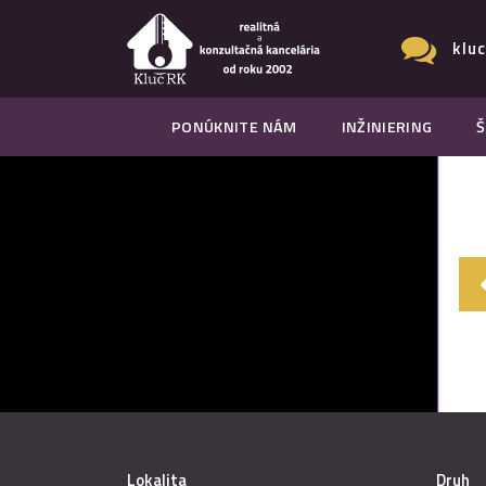
klu
PONÚKNITE NÁM
INŽINIERING
Š
Lokalita
Druh