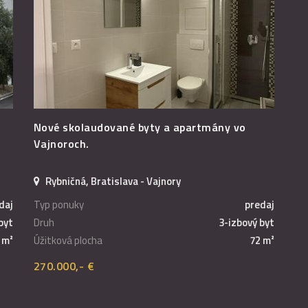
Nové skolaudované byty a apartmány vo
Vajnoroch.
Rybničná, Bratislava - Vajnory
daj
Typ ponuky
predaj
byt
Druh
3-izbový byt
 m²
Úžitková plocha
72 m²
270.000,- €