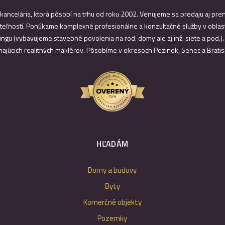
 kancelária, ktorá pôsobí na trhu od roku 2002. Venujeme sa predaju aj pr
eľností. Ponúkame komplexné profesionálne a konzultačné služby v oblast
ingu (vybavujeme stavebné povolenia na rod. domy ale aj inž. siete a pod.)
najúcich realitných maklérov. Pôsobíme v okresoch Pezinok, Senec a Bratis
HĽADÁM
Domy a budovy
Byty
Komerčné objekty
Pozemky