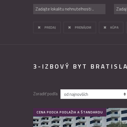
Zadajte lokalitu nehnuteľnosti ..
Zadaj
PREDAJ
PRENÁJOM
KÚPA
3-IZBOVÝ BYT BRATISL
Zoradiť podľa
CENA PODĽA PODLAŽIA A ŠTANDARDU