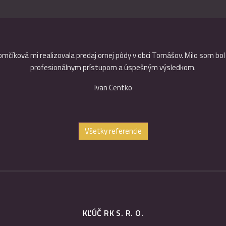
omčíková mi realizovala predaj ornej pôdy v obci Tomášov. Milo som bo
profesionálnym prístupom a úspešným výsledkom.
Ivan Centko
Všetky referencie
KĽÚČ RK S. R. O.