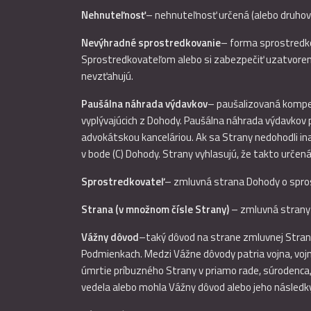
Nehnuteľnosť
– nehnuteľnosť určená (alebo druhov
Nevýhradné sprostredkovanie
– forma sprostredko
Sprostredkovateľom alebo si zabezpečiť uzatvoren
nevzťahujú.
Paušálna náhrada výdavkov
– paušalizovaná kompen
vyplývajúcich z Dohody. Paušálna náhrada výdavkov
advokátskou kanceláriou. Ak sa Strany nedohodli in
v bode (C) Dohody. Strany vyhlasujú, že takto urče
Sprostredkovateľ
– zmluvná strana Dohody o spros
Strana (v množnom čísle Strany)
– zmluvná strany 
Vážny dôvod
–taký dôvod na strane zmluvnej Strany
Podmienkach. Medzi Vážne dôvody patria vojna, vojno
úmrtie príbuzného Strany v priamo rade, súrodenca
vedela alebo mohla Vážny dôvod alebo jeho následk