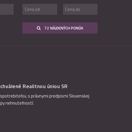
72 NÁJDENÝCH PONÚK
chválené Realitnou úniou SR
spotrebiteľov, s právnymi predpismi Slovenskej
úpy nehnuteľností.