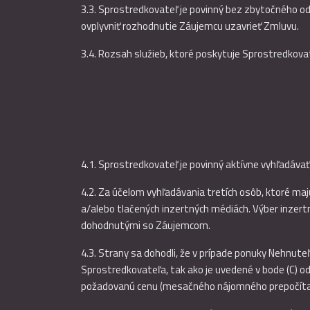
3.3. Sprostredkovateľ je povinný bez zbytočného 
ovplyvniť rozhodnutie Záujemcu uzavrieť Zmluvu.
3.4. Rozsah služieb, ktoré poskytuje Sprostredkovat
4.1. Sprostredkovateľ je povinný aktívne vyhľadáva
4.2. Za účelom vyhľadávania tretích osôb, ktoré m
a/alebo tlačených inzertných médiách. Výber inzert
dohodnutými so Záujemcom.
4.3. Strany sa dohodli, že v prípade ponuky Nehnu
Sprostredkovateľa, tak ako je uvedené v bode (C)
požadovanú cenu (mesačného nájomného prepočítajúc