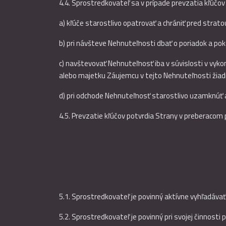
4.4. Sprostredkovateľ sa v prípade prevzatia kľúčo
a) kľúče starostlivo opatrovať a chrániť pred stra
b) pri návšteve Nehnuteľnosti dbať o poriadok a pok
c) navštevovať Nehnuteľnosť iba v súvislosti v vyko
alebo majetku Záujemcu v tejto Nehnuteľnosti žiad
d) pri odchode Nehnuteľnosť starostlivo uzamknúť 
4.5. Prevzatie kľúčov potvrdia Strany v preberacom 
5.1. Sprostredkovateľ je povinný aktívne vyhľadáv
5.2. Sprostredkovateľ je povinný pri svojej činnost