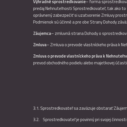
Výhradné sprostredkovanie
– forma sprostredkova
predaj Nehnuteľnosti Sprostredkovateľ, tak ako to
oprávnený zabezpečiť si uzatvorenie Zmluvy prostre
Podmienok sú účinné a pre obe Strany Dohody závä
Záujemca
– zmluvná strana Dohody o sprostredkova
Zmluva
– Zmluva o prevode vlastníckeho práva k N
Zmluva o prevode vlastníckeho práva k Nehnuteľn
prevod obchodného podielu alebo majetkovej účasti 
3.1. Sprostredkovateľ sa zaväzuje obstarať Záujem
3.2. Sprostredkovateľ je povinný pri svojej činnost