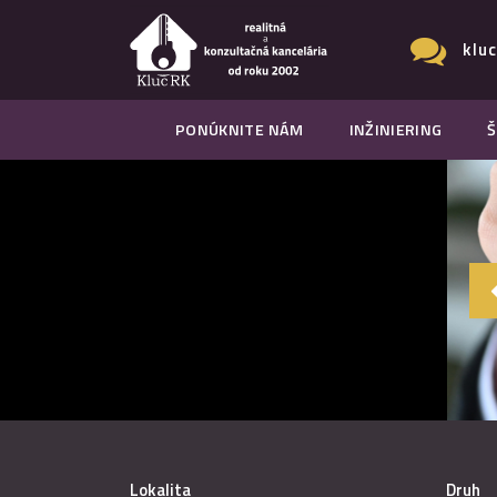
klu
PONÚKNITE NÁM
INŽINIERING
Š
Lokalita
Druh