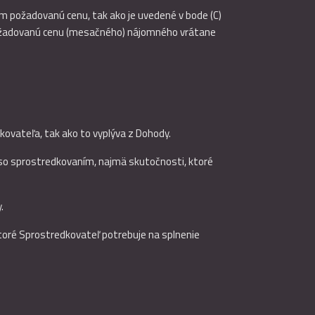
m požadovanú cenu, tak ako je uvedené v bode (C)
požadovanú cenu (mesačného) nájomného vrátane
kovateľa, tak ako to vyplýva z Dohody.
 so sprostredkovaním, najmä skutočnosti, ktoré
.
toré Sprostredkovateľ potrebuje na splnenie