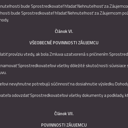
Nehnuteľnosti bude Sprostredkovateľ hľadať Nehnuteľnosť za Záujemco
teľnosti bude Sprostredkovateľ hľadať Nehnuteľnosť za Záujemcom 
ohody.
Článok VI.
VŠEOBECNÉ POVINNOSTI ZÁUJEMCU
atiť províziu vtedy, ak bola Zmluva uzatvorená s pričinením Sprostred
znamovať Sprostredkovateľovi všetky dôležité skutočnosti súvisiace
uvu.
eľovi nevyhnutne potrebujú súčinnosť na dosiahnutie výsledku Dohody
ovateľa odovzdať Sprostredkovateľovi všetky dokumenty a podklady, k
Článok VII.
POVINNOSTI ZÁUJEMCU