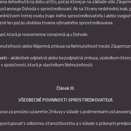
nia dohodnutá na dobu určitú, počas ktorej je na základe vôle Záuje
 ustanovuje Dohoda o sprostredkovaní. Ak sa Strany nedohodnú inak, 
dníctvom tretej osoby (napr. iného sprostredkovateľa ) alebo svojpom
zné len počas obdobia trvania výhradného sprostredkovania.
ní, ktorá je rovnomenne označená aj v Dohode.
ehnuteľnosti alebo Nájomná zmluva na Nehnuteľnosť medzi Záujemcom
osti
– akákoľvek odplatná alebo bezodplatná zmluva, výsledkom ktorej 
v spoločnosti, ktorá je vlastníkom Nehnuteľnosti.
Článok III.
VŠEOBECNÉ POVINNOSTI
SPROSTREDKOVATEĽA
covi za províziu uzavretie Zmluvy v súlade s podmienkami ustanoven
i postupovať s odbornou starostlivosťou a v súlade s právnymi predpis