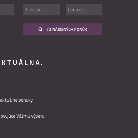
72 NÁJDENÝCH PONÚK
AKTUÁLNA.
 aktuálne ponuky.
hovujúce Vášmu výberu.