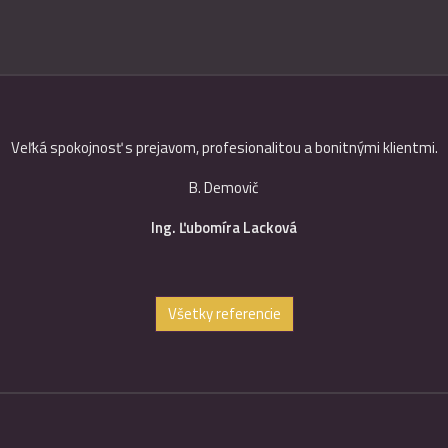
Veľká spokojnosť s prejavom, profesionalitou a bonitnými klientmi.
B. Demovič
Ing. Ľubomíra Lacková
Všetky referencie