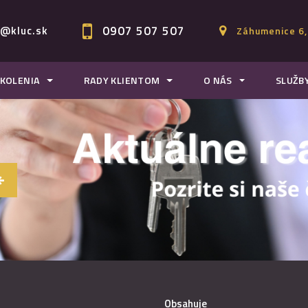
0907 507 507
c@kluc.sk
Záhumenice 6,
KOLENIA
RADY KLIENTOM
O NÁS
SLUŽB
Obsahuje