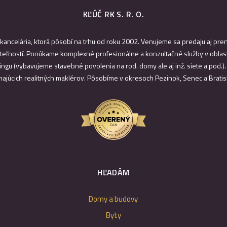
KĽÚČ RK S. R. O.
 kancelária, ktorá pôsobí na trhu od roku 2002. Venujeme sa predaju aj pr
eľností. Ponúkame komplexné profesionálne a konzultačné služby v oblast
ingu (vybavujeme stavebné povolenia na rod. domy ale aj inž. siete a pod.)
najúcich realitných maklérov. Pôsobíme v okresoch Pezinok, Senec a Bratis
HĽADÁM
Domy a budovy
Byty