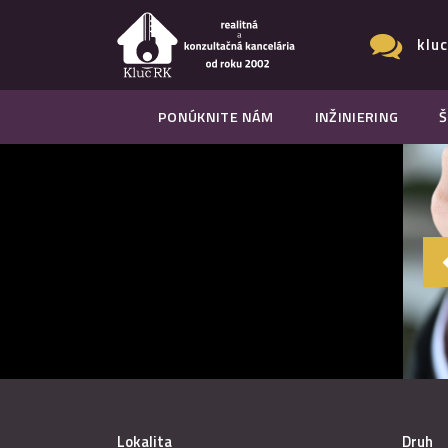
klu
PONÚKNITE NÁM
INŽINIERING
Š
Lokalita
Druh