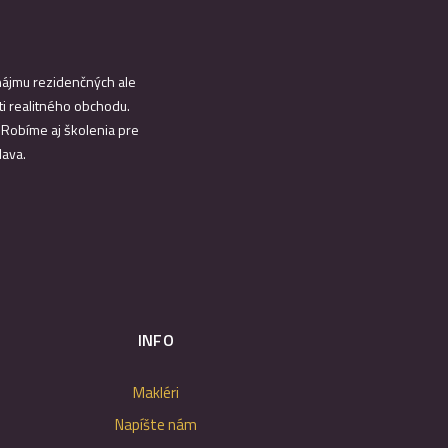
enájmu rezidenčných ale
i realitného obchodu.
. Robíme aj školenia pre
lava.
INFO
Makléri
Napíšte nám