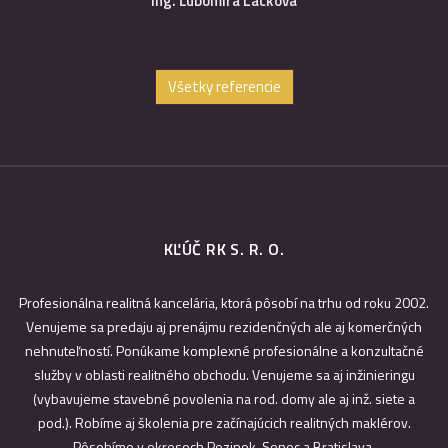
Ing. Ľubomíra Lacková
Všetky referencie
KĽÚČ RK S. R. O.
Profesionálna realitná kancelária, ktorá pôsobí na trhu od roku 2002.
Venujeme sa predaju aj prenájmu rezidenčných ale aj komerčných
nehnuteľností. Ponúkame komplexné profesionálne a konzultačné
služby v oblasti realitného obchodu. Venujeme sa aj inžinieringu
(vybavujeme stavebné povolenia na rod. domy ale aj inž. siete a
pod.). Robíme aj školenia pre začínajúcich realitných maklérov.
Pôsobíme v okresoch Pezinok, Senec a Bratislava.