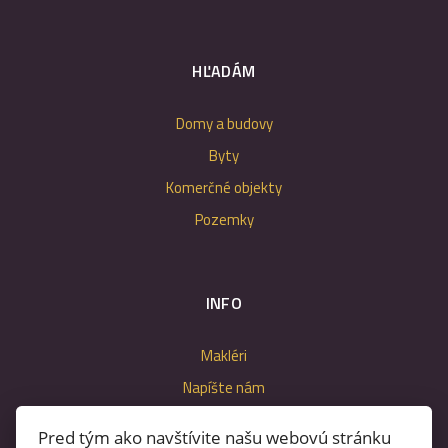
HĽADÁM
Domy a budovy
Byty
Komerčné objekty
Pozemky
INFO
Makléri
Napíšte nám
Kontakt
Pred tým ako navštívite našu webovú stránku