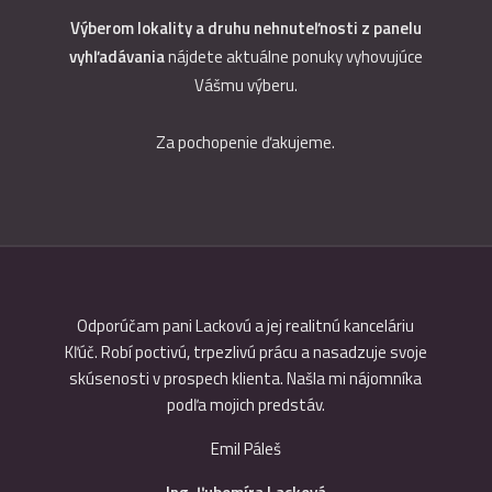
Výberom lokality a druhu nehnuteľnosti z panelu
vyhľadávania
nájdete aktuálne ponuky vyhovujúce
Vášmu výberu.
Za pochopenie ďakujeme.
 predaji
Odporúčam pani Lackovú a jej realitnú kanceláriu
Precízno
tostí,
Kľúč. Robí poctivú, trpezlivú prácu a nasadzuje svoje
pre obid
ržanie
skúsenosti v prospech klienta. Našla mi nájomníka
 Pri
podľa mojich predstáv.
nosti v
Emil Páleš
em vďaku
 vysoko