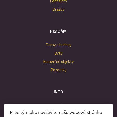
Podnájom
Dražby
HĽADÁM
Domy a budovy
Byty
Komerčné objekty
Pozemky
INFO
Makléri
Pred tým ako navštívite našu webovú stránku
Napíšte nám