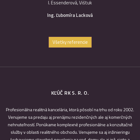
I. Essenderová, Vištuk
Ing. Ľubomíra Lacková
Všetky referencie
KĽÚČ RK S. R. O.
Profesionálna realitná kancelária, ktorá pôsobí na trhu od roku 2002.
Venujeme sa predaju aj prenájmu rezidenčných ale aj komerčných
nehnuteľností. Ponúkame komplexné profesionálne a konzultačné
služby v oblasti realitného obchodu. Venujeme sa aj inžinieringu
(vybavujeme stavebné povolenia na rod. domy ale aj inž. siete a