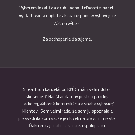
Výberom lokality a druhu nehnuteľnosti z panelu
vyhľadávania
nájdete aktuálne ponuky vyhovujúce
Vášmu výberu.
Za pochopenie ďakujeme.
litou a
S realitnou kanceláriou KĽÚČ mám veľmi dobrú
S preda
skúsenosť. Nadštandardný prístup pani Ing.
som bol 
Lackovej, výborná komunikácia a snaha vyhovieť
Realitné 
klientovi. Som veľmi rada, že som ju spoznala a
presvedčila som sa, že je človek na pravom mieste.
Ďakujem aj touto cestou za spoluprácu.