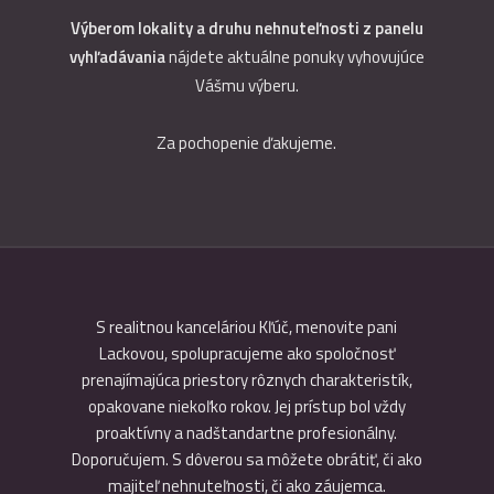
Výberom lokality a druhu nehnuteľnosti z panelu
vyhľadávania
nájdete aktuálne ponuky vyhovujúce
Vášmu výberu.
Za pochopenie ďakujeme.
ou som
S realitnou kanceláriou Kľúč, menovite pani
Ďakujeme
jíma náš
Lackovou, spolupracujeme ako spoločnosť
že v dn
onálne,
prenajímajúca priestory rôznych charakteristík,
prácu 
opakovane niekoľko rokov. Jej prístup bol vždy
budeme 
proaktívny a nadštandartne profesionálny.
Doporučujem. S dôverou sa môžete obrátiť, či ako
majiteľ nehnuteľnosti, či ako záujemca.