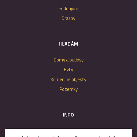
Podnájom
Dražby
HĽADÁM
Domy a budovy
Byty
Komerčné objekty
Pozemky
INFO
Makléri