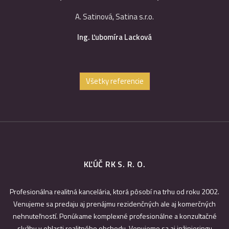
A. Satinová, Satina s.r.o.
Ing. Ľubomíra Lacková
Všetky referencie
KĽÚČ RK S. R. O.
Profesionálna realitná kancelária, ktorá pôsobí na trhu od roku 2002.
Venujeme sa predaju aj prenájmu rezidenčných ale aj komerčných
nehnuteľností. Ponúkame komplexné profesionálne a konzultačné
služby v oblasti realitného obchodu. Venujeme sa aj inžinieringu