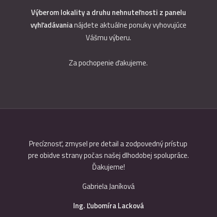
Výberom lokality a druhu nehnuteľnosti z panelu
vyhľadávania
nájdete aktuálne ponuky vyhovujúce
Vášmu výberu.
Za pochopenie ďakujeme.
ane v
Precíznosť, zmysel pre detail a zodpovedný prístup
Odporú
sti s
pre obidve strany počas našej dlhodobej spolupráce.
Kľúč. Ro
zpečiť
Ďakujeme!
skúseno
oročné
Gabriela Janíková
it na
e sme sa
Ing. Ľubomíra Lacková