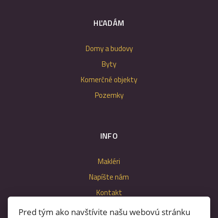
HĽADÁM
Domy a budovy
Byty
Komerčné objekty
Pozemky
INFO
Makléri
Napíšte nám
Kontakt
Nastavenie cookies
Pred tým ako navštívite našu webovú stránku