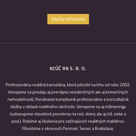
Všetky referencie
KĽÚČ RK S. R. O.
Profesionálna realitná kancelária, ktorá pôsobí na trhu od roku 2002.
Venujeme sa predaju aj prenájmu rezidenčných ale aj komerčných
nehnuteľností. Ponúkame komplexné profesionálne a konzultačné
služby v oblasti realitného obchodu. Venujeme sa aj inžinieringu
(vybavujeme stavebné povolenia na rod. domy ale aj inž. siete a
pod.). Robíme aj školenia pre začínajúcich realitných maklérov.
Pôsobíme v okresoch Pezinok, Senec a Bratislava.