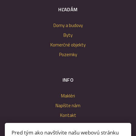
HĽADÁM
Domy a budovy
Byty
Komerčné objekty
Pozemky
INFO
Makléri
Napíšte nám
Kontakt
Nastavenie cookies
Pred tým ako navštívite našu webovú stránku