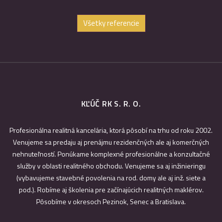
Všetky referencie
KĽÚČ RK S. R. O.
Profesionálna realitná kancelária, ktorá pôsobí na trhu od roku 2002.
Venujeme sa predaju aj prenájmu rezidenčných ale aj komerčných
nehnuteľností. Ponúkame komplexné profesionálne a konzultačné
služby v oblasti realitného obchodu. Venujeme sa aj inžinieringu
(vybavujeme stavebné povolenia na rod. domy ale aj inž. siete a
pod.). Robíme aj školenia pre začínajúcich realitných maklérov.
Pôsobíme v okresoch Pezinok, Senec a Bratislava.