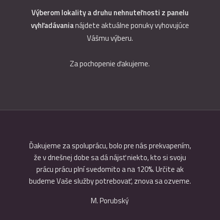
Výberom lokality a druhu nehnuteľnosti z panelu
vyhľadávania
nájdete aktuálne ponuky vyhovujúce
Vášmu výberu.
Za pochopenie ďakujeme.
 pani
Ďakujeme za spoluprácu, bolo pre nás prekvapením,
Ďakuj
nosť
že v dnešnej dobe sa dá nájsť niekto, kto si svoju
ristík,
prácu prácu plní svedomito a na 120%. Určite ak
l vždy
budeme Vaše služby potrebovať, znova sa ozveme.
lny.
M. Porubský
, či ako
ca.