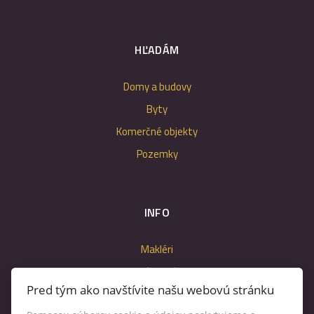
HĽADÁM
Domy a budovy
Byty
Komerčné objekty
Pozemky
INFO
Makléri
Napíšte nám
Pred tým ako navštívite našu webovú stránku
Kontakt