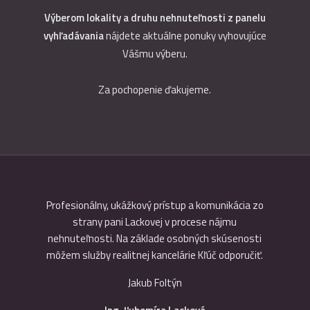
Výberom lokality a druhu nehnuteľnosti z panelu
vyhľadávania
nájdete aktuálne ponuky vyhovujúce
Vášmu výberu.
Za pochopenie ďakujeme.
ou som
Profesionálny, ukážkový prístup a komunikácia zo
Precízno
jíma náš
strany pani Lackovej v procese nájmu
pre obid
onálne,
nehnuteľnosti. Na základe osobných skúsenosti
môžem služby realitnej kancelárie Kľúč odporučiť.
Jakub Foltýn