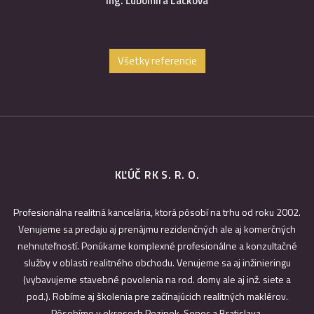
Ing. Ľubomíra Lacková
Všetky referencie
KĽÚČ RK S. R. O.
Profesionálna realitná kancelária, ktorá pôsobí na trhu od roku 2002.
Venujeme sa predaju aj prenájmu rezidenčných ale aj komerčných
nehnuteľností. Ponúkame komplexné profesionálne a konzultačné
služby v oblasti realitného obchodu. Venujeme sa aj inžinieringu
(vybavujeme stavebné povolenia na rod. domy ale aj inž. siete a
pod.). Robíme aj školenia pre začínajúcich realitných maklérov.
Pôsobíme v okresoch Pezinok, Senec a Bratislava.