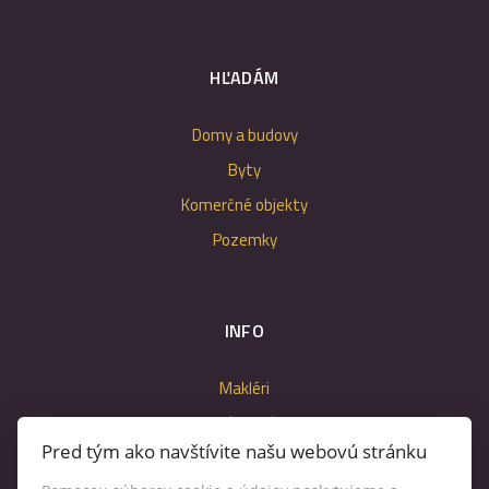
HĽADÁM
Domy a budovy
Byty
Komerčné objekty
Pozemky
INFO
Makléri
Napíšte nám
Pred tým ako navštívite našu webovú stránku
Kontakt