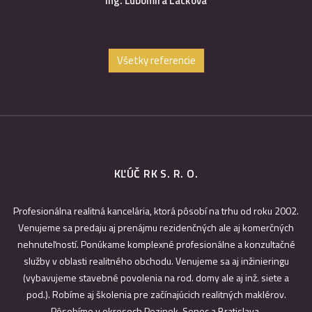
Ing. Ľubomíra Lacková
Všetky referencie
KĽÚČ RK S. R. O.
Profesionálna realitná kancelária, ktorá pôsobí na trhu od roku 2002.
Venujeme sa predaju aj prenájmu rezidenčných ale aj komerčných
nehnuteľností. Ponúkame komplexné profesionálne a konzultačné
služby v oblasti realitného obchodu. Venujeme sa aj inžinieringu
(vybavujeme stavebné povolenia na rod. domy ale aj inž. siete a
pod.). Robíme aj školenia pre začínajúcich realitných maklérov.
Pôsobíme v okresoch Pezinok, Senec a Bratislava.