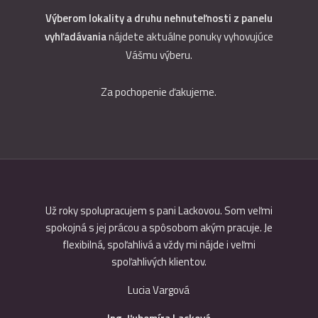
Výberom lokality a druhu nehnuteľnosti z panelu
vyhľadávania
nájdete aktuálne ponuky vyhovujúce
Vášmu výberu.
Za pochopenie ďakujeme.
ou som
Už roky spolupracujem s pani Lackovou. Som veľmi
S preda
jíma náš
spokojná s jej prácou a spôsobom akým pracuje. Je
som bol 
onálne,
flexibilná, spoľahlivá a vždy mi nájde i veľmi
Realitné 
spoľahlivých klientov.
Lucia Vargová