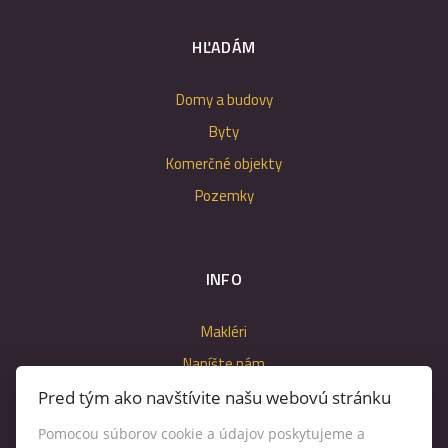
HĽADÁM
Domy a budovy
Byty
Komerčné objekty
Pozemky
INFO
Makléri
Napíšte nám
Kontakt
Pred tým ako navštívite našu webovú stránku
Nastavenie cookies
Pomocou súborov cookie a údajov poskytujeme a