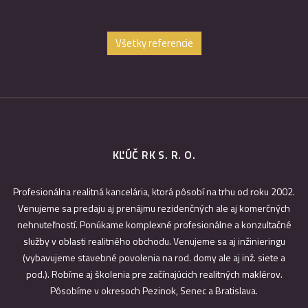
D. Hah
Všetky referencie
KĽÚČ RK S. R. O.
Profesionálna realitná kancelária, ktorá pôsobí na trhu od roku 2002.
Venujeme sa predaju aj prenájmu rezidenčných ale aj komerčných
nehnuteľností. Ponúkame komplexné profesionálne a konzultačné
služby v oblasti realitného obchodu. Venujeme sa aj inžinieringu
(vybavujeme stavebné povolenia na rod. domy ale aj inž. siete a
pod.). Robíme aj školenia pre začínajúcich realitných maklérov.
Pôsobíme v okresoch Pezinok, Senec a Bratislava.