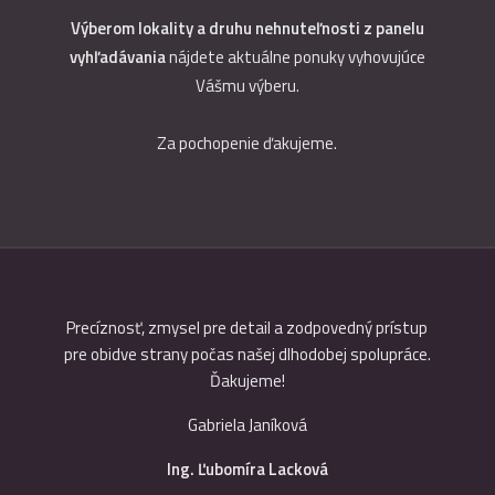
Výberom lokality a druhu nehnuteľnosti z panelu
vyhľadávania
nájdete aktuálne ponuky vyhovujúce
Vášmu výberu.
Za pochopenie ďakujeme.
celáriu
Precíznosť, zmysel pre detail a zodpovedný prístup
Spolup
uje svoje
pre obidve strany počas našej dlhodobej spolupráce.
vysoko p
ájomníka
Ďakujeme!
a kvali
Služb
Gabriela Janíková
vysok
spo
Ing. Ľubomíra Lacková