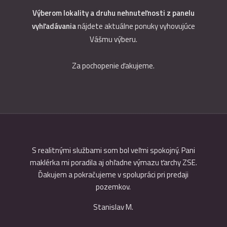
Výberom lokality a druhu nehnuteľnosti z panelu
vyhľadávania
nájdete aktuálne ponuky vyhovujúce
Vášmu výberu.
Za pochopenie ďakujeme.
ojnosť a
S realitnými službami som bol veľmi spokojný. Pani
Realitná
maklérka mi poradila aj ohľadne výmazu ťarchy ZSE.
vysoký 
Ďakujem a pokračujeme v spolupráci pri predaji
úst
pozemkov.
spokojn
Stanislav M.