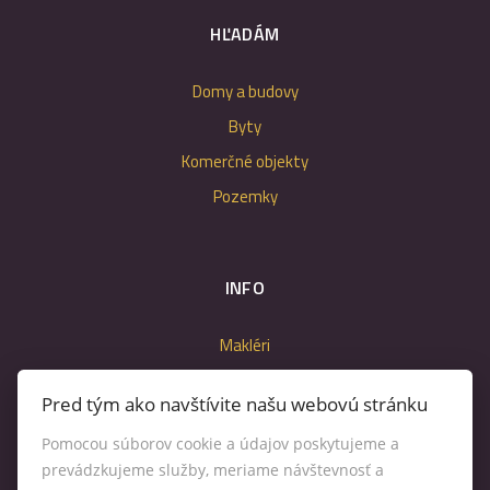
HĽADÁM
Domy a budovy
Byty
Komerčné objekty
Pozemky
INFO
Makléri
Napíšte nám
Pred tým ako navštívite našu webovú stránku
Kontakt
Pomocou súborov cookie a údajov poskytujeme a
Nastavenie cookies
prevádzkujeme služby, meriame návštevnosť a