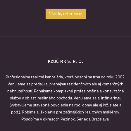
Všetky referencie
KĽÚČ RK S. R. O.
Profesionálna realitná kancelária, ktorá pôsobí na trhu od roku 2002.
Venujeme sa predaju aj prenájmu rezidenčných ale aj komerčných
nehnuteľností. Ponúkame komplexné profesionálne a konzultačné
služby v oblasti realitného obchodu. Venujeme sa aj inžinieringu
(vybavujeme stavebné povolenia na rod. domy ale aj inž. siete a
pod.). Robíme aj školenia pre začínajúcich realitných maklérov.
Pôsobíme v okresoch Pezinok, Senec a Bratislava.